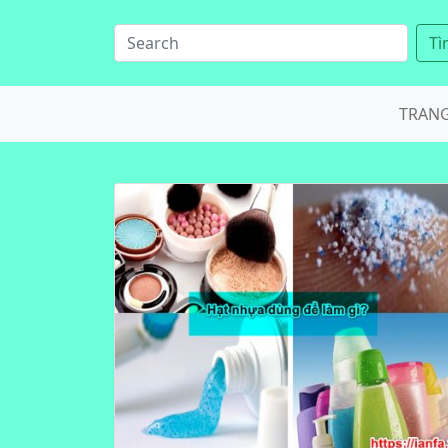
Tì
TRAN