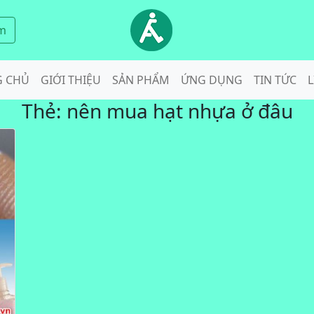
m
G CHỦ
GIỚI THIỆU
SẢN PHẨM
ỨNG DỤNG
TIN TỨC
L
Thẻ:
nên mua hạt nhựa ở đâu