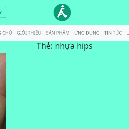
m
G CHỦ
GIỚI THIỆU
SẢN PHẨM
ỨNG DỤNG
TIN TỨC
L
Thẻ:
nhựa hips