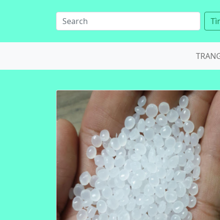
Tì
TRAN