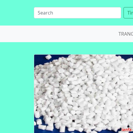
Tì
TRAN