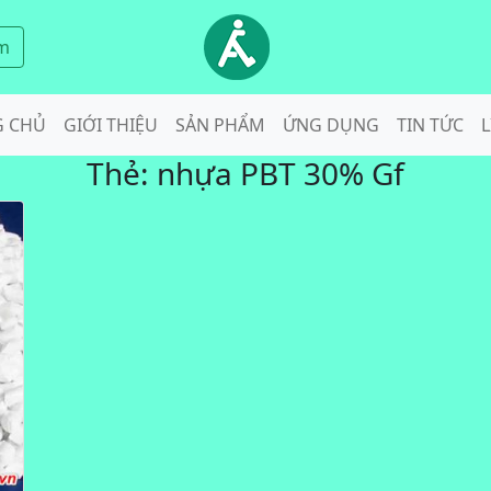
m
G CHỦ
GIỚI THIỆU
SẢN PHẨM
ỨNG DỤNG
TIN TỨC
L
Thẻ:
nhựa PBT 30% Gf