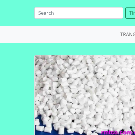
Tì
TRAN