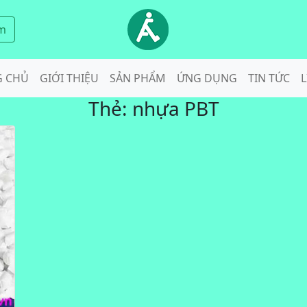
m
G CHỦ
GIỚI THIỆU
SẢN PHẨM
ỨNG DỤNG
TIN TỨC
L
Thẻ:
nhựa PBT