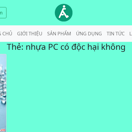
m
G CHỦ
GIỚI THIỆU
SẢN PHẨM
ỨNG DỤNG
TIN TỨC
L
Thẻ:
nhựa PC có độc hại không