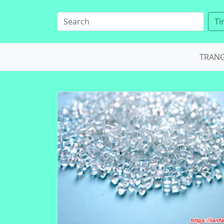
Tì
TRAN