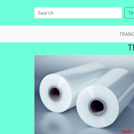
Tì
TRAN
T