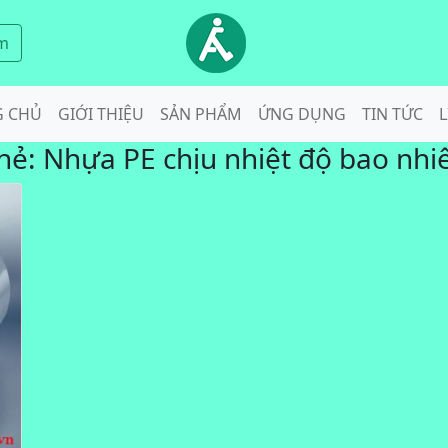
m
G CHỦ
GIỚI THIỆU
SẢN PHẨM
ỨNG DỤNG
TIN TỨC
L
hẻ:
Nhựa PE chịu nhiệt độ bao nhi