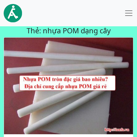
Thẻ:
nhựa POM dạng cây