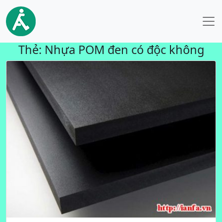
Thẻ:
Nhựa POM đen có độc không