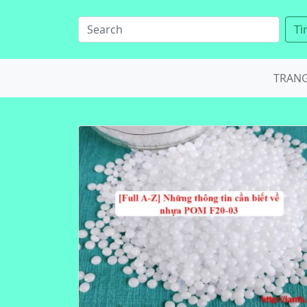
Tì
TRAN