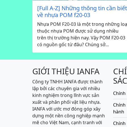
[Full A-Z] Những thông tin cần biết
về nhựa POM f20-03
Nhựa POM F20-03 là một trong những loạ
thuộc nhựa POM được sử dụng nhiều
trên thị trường hiện nay. Vậy POM F20-03
có nguồn gốc từ đâu? Chúng sở...
GIỚI THIỆU IANFA
CH
SÁ
Công ty TNHH IANFA được thành
lập bởi các chuyên gia với nhiều
Chính 
kinh nghiệm trong lĩnh vực sản
xuất và phân phối vật liệu nhựa.
Chính
IANFA với ước mơ đóng góp xây
hành
dựng một nền công nghiệp mạnh
mẽ cho Việt Nam, cạnh tranh với
Chính 