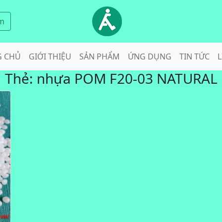
m
G CHỦ
GIỚI THIỆU
SẢN PHẨM
ỨNG DỤNG
TIN TỨC
L
Thẻ:
nhựa POM F20-03 NATURAL