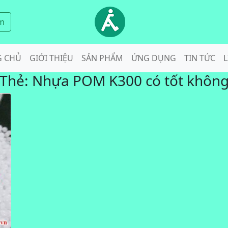
m
G CHỦ
GIỚI THIỆU
SẢN PHẨM
ỨNG DỤNG
TIN TỨC
L
Thẻ:
Nhựa POM K300 có tốt khôn