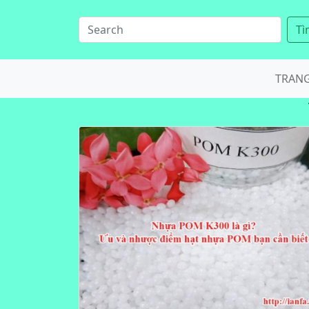
Tì
TRAN