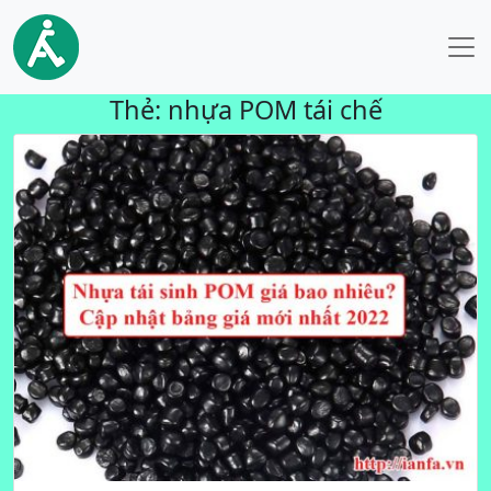
Thẻ:
nhựa POM tái chế