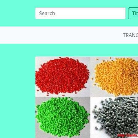
Tì
TRAN