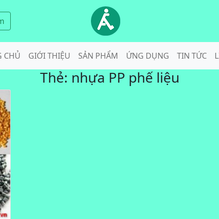
m
G CHỦ
GIỚI THIỆU
SẢN PHẨM
ỨNG DỤNG
TIN TỨC
L
Thẻ:
nhựa PP phế liệu