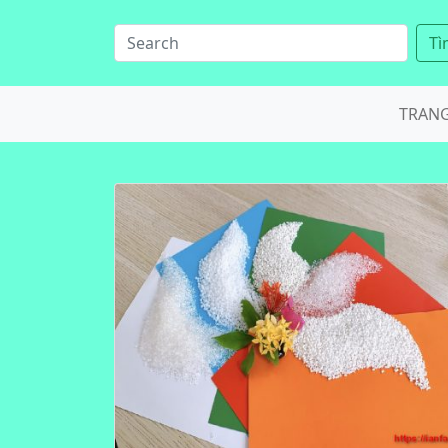
Tì
TRAN