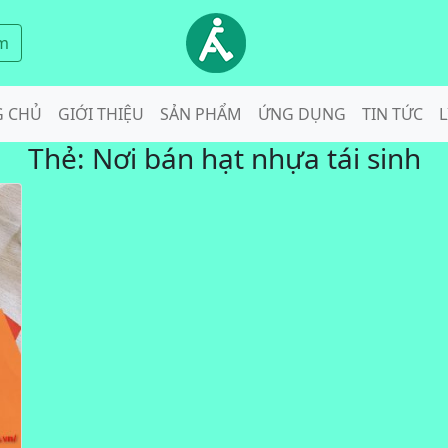
m
G CHỦ
GIỚI THIỆU
SẢN PHẨM
ỨNG DỤNG
TIN TỨC
L
Thẻ:
Nơi bán hạt nhựa tái sinh