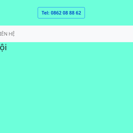
Tel: 0862 08 88 62
IÊN HỆ
ội