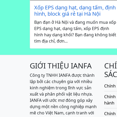
Xốp EPS dạng hạt, dạng tấm, định
hình, block giá rẻ tại Hà Nội
Bạn đạn ở Hà Nội và đang muốn mua xốp
EPS dạng hạt, dạng tấm, xốp EPS định
hình hay dạng khối? Bạn đang không biết
tìm địa chỉ, đơn...
GIỚI THIỆU IANFA
CH
SÁ
Công ty TNHH IANFA được thành
lập bởi các chuyên gia với nhiều
Chính 
kinh nghiệm trong lĩnh vực sản
xuất và phân phối vật liệu nhựa.
Chính
IANFA với ước mơ đóng góp xây
hành
dựng một nền công nghiệp mạnh
mẽ cho Việt Nam, cạnh tranh với
Chính 