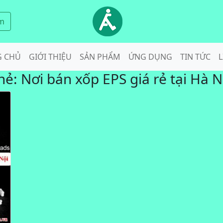
m
G CHỦ
GIỚI THIỆU
SẢN PHẨM
ỨNG DỤNG
TIN TỨC
L
hẻ:
Nơi bán xốp EPS giá rẻ tại Hà N