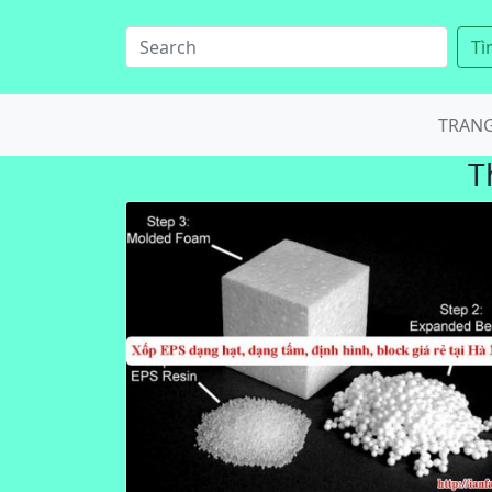
Tì
TRAN
T