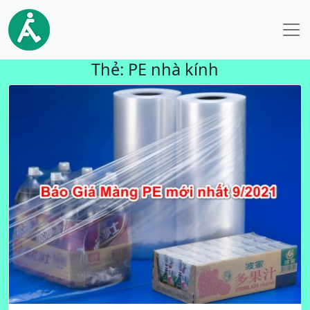
Thẻ:
PE nhà kính