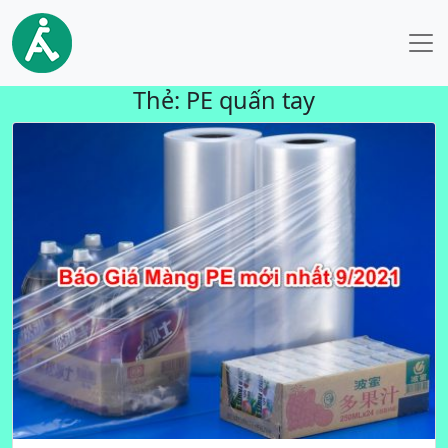
Thẻ:
PE quấn tay