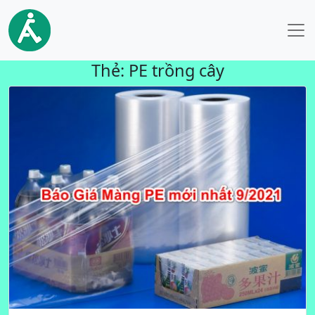
Thẻ:
PE trồng cây