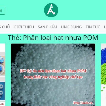
m
G CHỦ
GIỚI THIỆU
SẢN PHẨM
ỨNG DỤNG
TIN TỨC
L
Thẻ:
Phân loại hạt nhựa POM