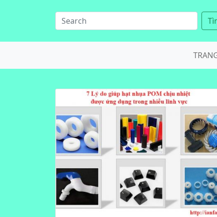
Tì
TRAN