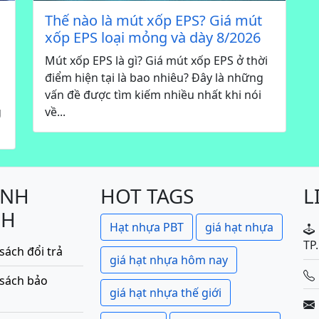
Thế nào là mút xốp EPS? Giá mút
xốp EPS loại mỏng và dày 8/2026
Mút xốp EPS là gì? Giá mút xốp EPS ở thời
điểm hiện tại là bao nhiêu? Đây là những
vấn đề được tìm kiếm nhiều nhất khi nói
g
về...
ÍNH
HOT TAGS
L
CH
Hạt nhựa PBT
giá hạt nhựa
TP
sách đổi trả
giá hạt nhựa hôm nay
 sách bảo
giá hạt nhựa thế giới