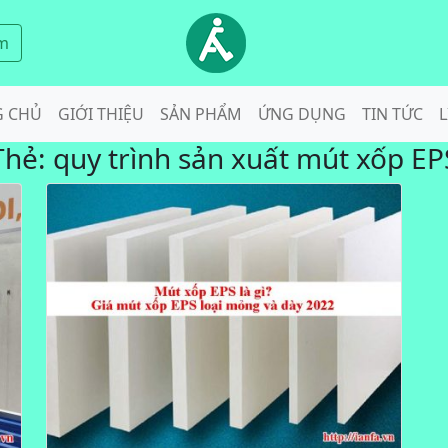
m
G CHỦ
GIỚI THIỆU
SẢN PHẨM
ỨNG DỤNG
TIN TỨC
L
Thẻ:
quy trình sản xuất mút xốp EP