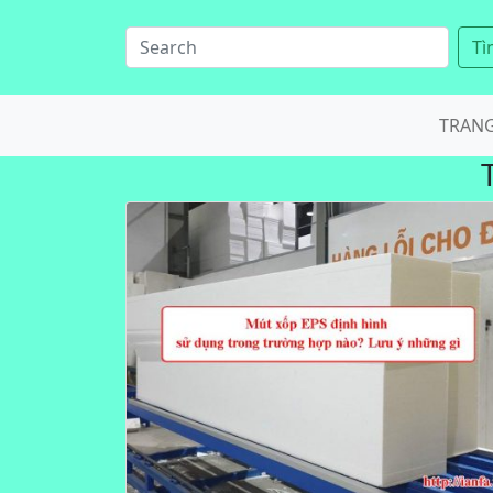
Tì
TRAN