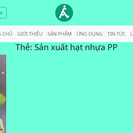
m
G CHỦ
GIỚI THIỆU
SẢN PHẨM
ỨNG DỤNG
TIN TỨC
L
Thẻ:
Sản xuất hạt nhựa PP