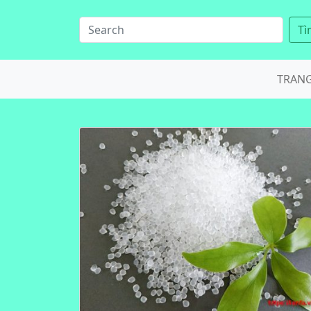
Tì
TRAN