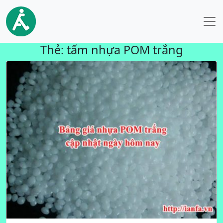
Thẻ:
tấm nhựa POM trắng