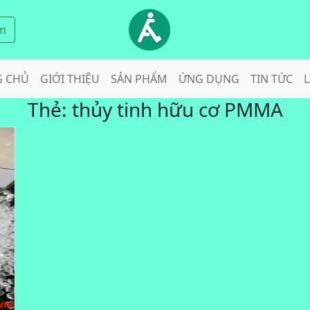
m
G CHỦ
GIỚI THIỆU
SẢN PHẨM
ỨNG DỤNG
TIN TỨC
L
Thẻ:
thủy tinh hữu cơ PMMA