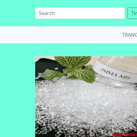
Tì
TRAN