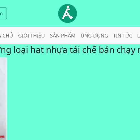
m
G CHỦ
GIỚI THIỆU
SẢN PHẨM
ỨNG DỤNG
TIN TỨC
L
ng loại hạt nhựa tái chế bán chạy 