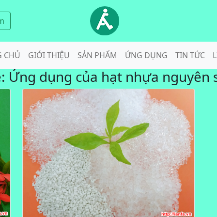
m
G CHỦ
GIỚI THIỆU
SẢN PHẨM
ỨNG DỤNG
TIN TỨC
L
ẻ:
Ứng dụng của hạt nhựa nguyên 