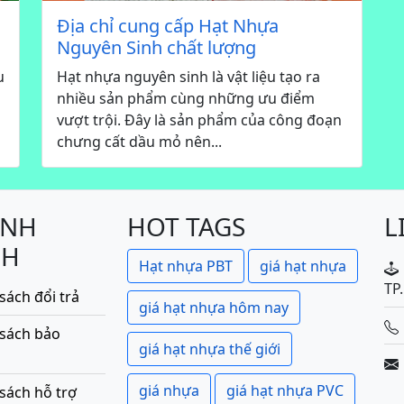
Địa chỉ cung cấp Hạt Nhựa
Nguyên Sinh chất lượng
u
Hạt nhựa nguyên sinh là vật liệu tạo ra
nhiều sản phẩm cùng những ưu điểm
vượt trội. Đây là sản phẩm của công đoạn
chưng cất dầu mỏ nên...
ÍNH
HOT TAGS
L
CH
Hạt nhựa PBT
giá hạt nhựa
TP
sách đổi trả
giá hạt nhựa hôm nay
 sách bảo
giá hạt nhựa thế giới
giá nhựa
giá hạt nhựa PVC
sách hỗ trợ