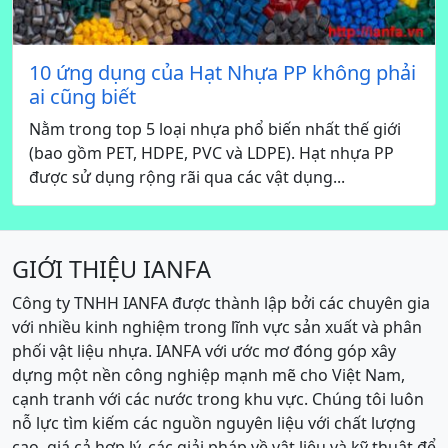
10 ứng dụng của Hạt Nhựa PP không phải
ai cũng biết
Nằm trong top 5 loại nhựa phổ biến nhất thế giới
(bao gồm PET, HDPE, PVC và LDPE). Hạt nhựa PP
được sử dụng rộng rãi qua các vật dụng...
GIỚI THIỆU IANFA
Công ty TNHH IANFA được thành lập bởi các chuyên gia
với nhiều kinh nghiệm trong lĩnh vực sản xuất và phân
phối vật liệu nhựa. IANFA với ước mơ đóng góp xây
dựng một nền công nghiệp mạnh mẽ cho Việt Nam,
cạnh tranh với các nước trong khu vực. Chúng tôi luôn
nỗ lực tìm kiếm các nguồn nguyên liệu với chất lượng
cao, giá cả hợp lý, các giải pháp về vật liệu và kỹ thuật để