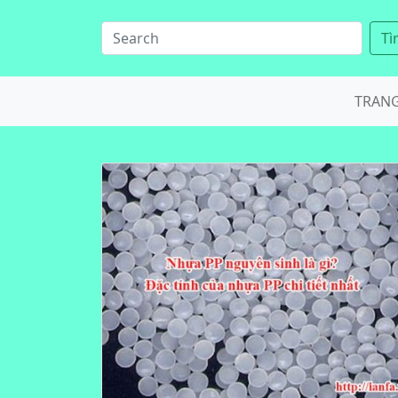
Tì
TRAN