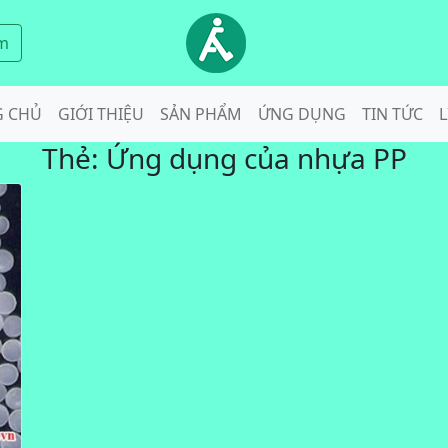
m
G CHỦ
GIỚI THIỆU
SẢN PHẨM
ỨNG DỤNG
TIN TỨC
L
Thẻ:
Ứng dụng của nhựa PP