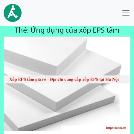
Thẻ:
Ứng dụng của xốp EPS tấm