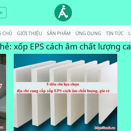
m
G CHỦ
GIỚI THIỆU
SẢN PHẨM
ỨNG DỤNG
TIN TỨC
L
hẻ:
xốp EPS cách âm chất lượng c