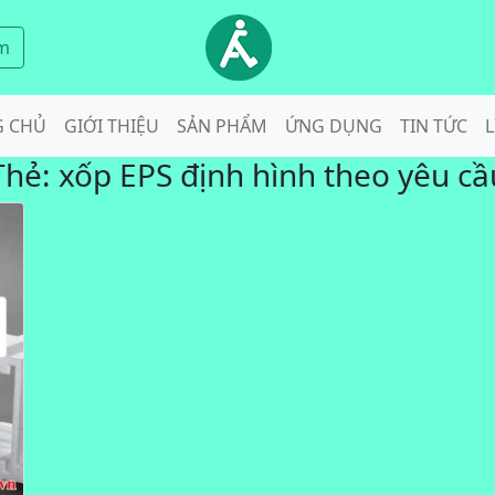
m
G CHỦ
GIỚI THIỆU
SẢN PHẨM
ỨNG DỤNG
TIN TỨC
L
Thẻ:
xốp EPS định hình theo yêu cầ