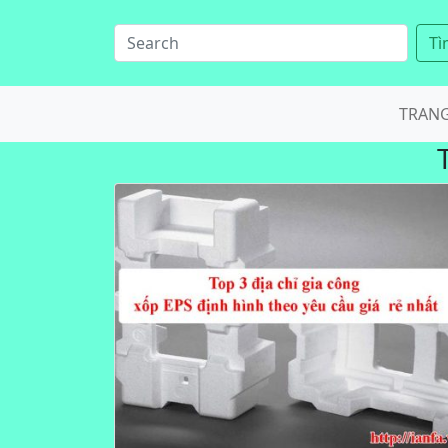
Tì
TRAN