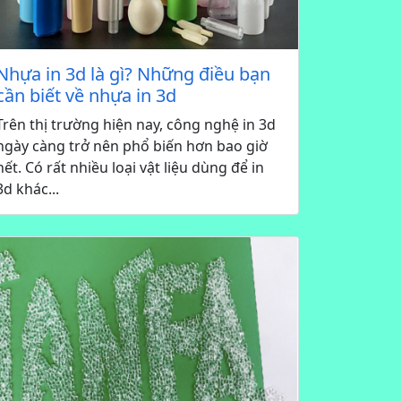
Nhựa in 3d là gì? Những điều bạn
cần biết về nhựa in 3d
Trên thị trường hiện nay, công nghệ in 3d
ngày càng trở nên phổ biến hơn bao giờ
hết. Có rất nhiều loại vật liệu dùng để in
3d khác...