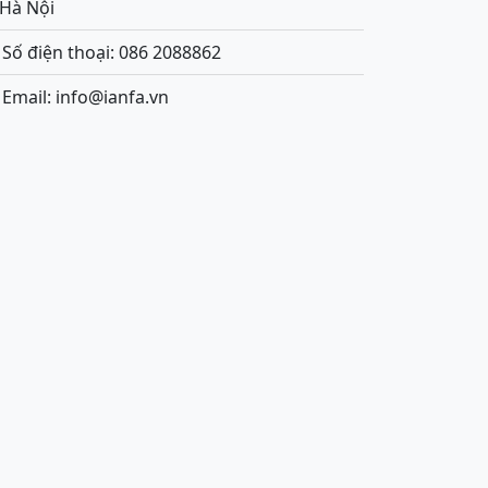
.Hà Nội
Số điện thoại: 086 2088862
Email: info@ianfa.vn