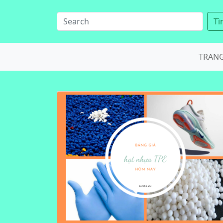
Tì
TRAN