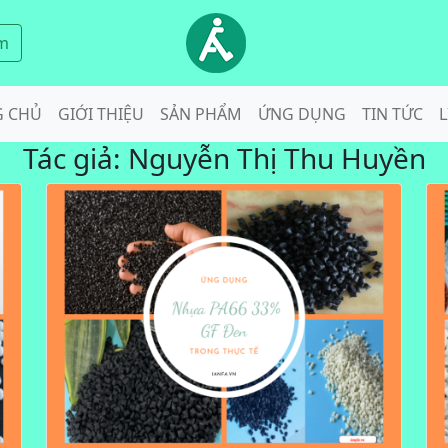
m
G CHỦ
GIỚI THIỆU
SẢN PHẨM
ỨNG DỤNG
TIN TỨC
L
Tác giả:
Nguyễn Thị Thu Huyền