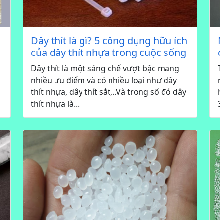
Dây thít là gì? 5 công dụng hữu ích
của dây thít nhựa trong cuộc sống
Dây thít là một sáng chế vượt bậc mang
nhiều ưu điểm và có nhiều loại như dây
thít nhựa, dây thít sắt,..Và trong số đó dây
thít nhựa là...