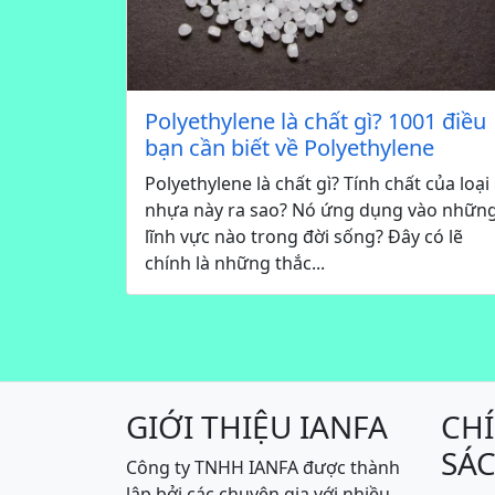
Polyethylene là chất gì? 1001 điều
bạn cần biết về Polyethylene
Polyethylene là chất gì? Tính chất của loại
nhựa này ra sao? Nó ứng dụng vào nhữn
lĩnh vực nào trong đời sống? Đây có lẽ
chính là những thắc...
GIỚI THIỆU IANFA
CH
SÁ
Công ty TNHH IANFA được thành
lập bởi các chuyên gia với nhiều