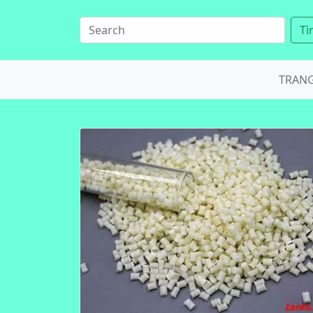
Tì
TRAN