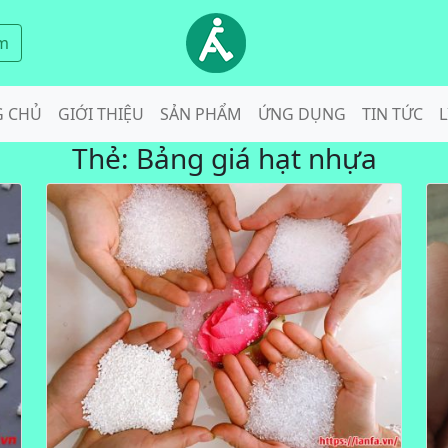
m
G CHỦ
GIỚI THIỆU
SẢN PHẨM
ỨNG DỤNG
TIN TỨC
L
Thẻ:
Bảng giá hạt nhựa