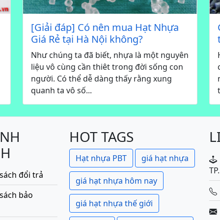
[Giải đáp] Có nên mua Hạt Nhựa
Giá Rẻ tại Hà Nội không?
Như chúng ta đã biết, nhựa là một nguyên
liệu vô cùng cần thiêt trong đời sống con
người. Có thể dễ dàng thấy rằng xung
quanh ta vô số...
ÍNH
HOT TAGS
L
CH
Hạt nhựa PBT
giá hạt nhựa
TP
sách đổi trả
giá hạt nhựa hôm nay
 sách bảo
giá hạt nhựa thế giới