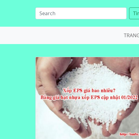
Tì
TRAN