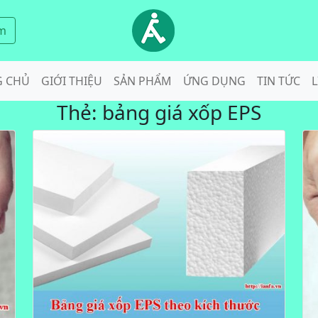
m
G CHỦ
GIỚI THIỆU
SẢN PHẨM
ỨNG DỤNG
TIN TỨC
L
Thẻ:
bảng giá xốp EPS