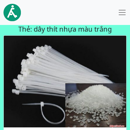
Thẻ:
dây thít nhựa màu trắng