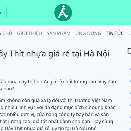
m
G CHỦ
GIỚI THIỆU
SẢN PHẨM
ỨNG DỤNG
TIN TỨC
L
ây Thít nhựa giá rẻ tại Hà Nội
ầu mua dây thít nhựa giá rẻ chất lượng cao. Vậy đâu
ủa bạn?
ẩm không còn quá xa lạ đối với thị trường Việt Nam
g nhiều lĩnh vực với đa dạng mục đích sử dụng khác
c nhiều đơn vị, cửa hàng công ty bày bán và sản
ất lượng cao, giá tốt nhất dành cho bạn. Hãy cùng
Dây Thít nhựa giá rẻ, uy tín tại Hà Nội nhé!