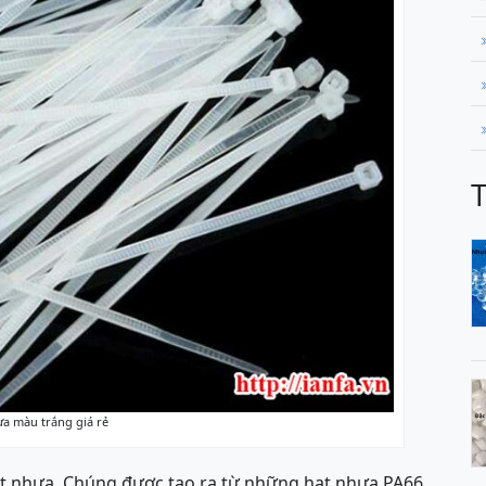
ựa màu trắng giá rẻ
 lạt nhựa. Chúng được tạo ra từ những hạt nhựa PA66