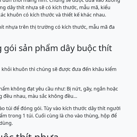
n đùn thổi màng film. Chúng sẽ được đưa vào xưởng
ng dây thít nhựa sẽ có kích thước, mẫu mã, kiểu
ác khuôn có kích thước và thiết kế khác nhau.
thít nhựa trên thị trường có kích thước, mẫu mã đa
g gói sản phẩm dây buộc thít
a khỏi khuôn thì chúng sẽ được đưa đến khâu kiểm
hẩm không đạt yêu cầu như: Bị nứt, gãy, ngắn hoặc
ông đều nhau, màu sắc không đều…
 túi để đóng gói. Tùy vào kích thước dây thít người
ẩm trong 1 túi. Cuối cùng là cho vào thùng, hộp để
 dùng.