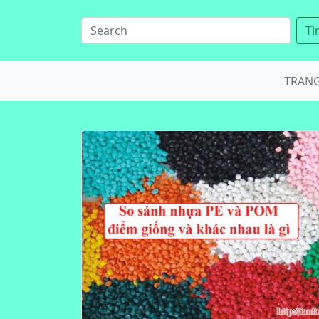
Tì
TRAN