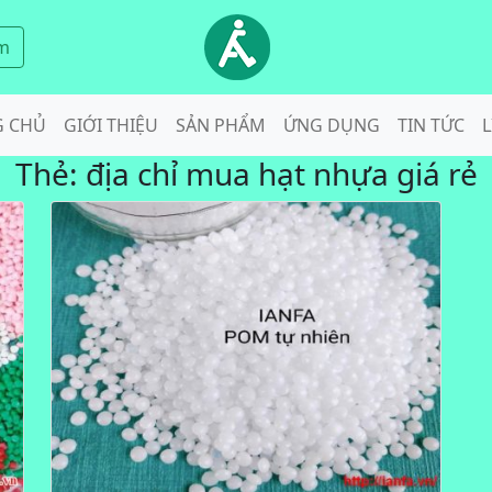
m
G CHỦ
GIỚI THIỆU
SẢN PHẨM
ỨNG DỤNG
TIN TỨC
L
Thẻ:
địa chỉ mua hạt nhựa giá rẻ