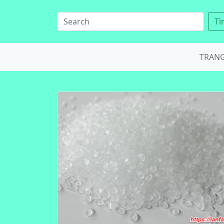
Tì
TRAN