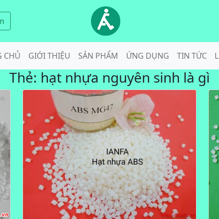
m
G CHỦ
GIỚI THIỆU
SẢN PHẨM
ỨNG DỤNG
TIN TỨC
L
Thẻ:
hạt nhựa nguyên sinh là gì