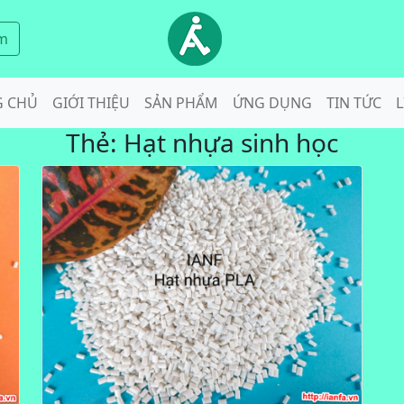
m
G CHỦ
GIỚI THIỆU
SẢN PHẨM
ỨNG DỤNG
TIN TỨC
L
Thẻ:
Hạt nhựa sinh học