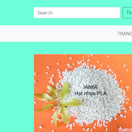
Tì
TRAN