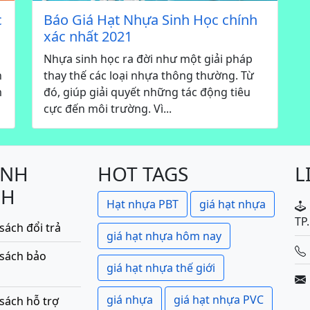
c
Báo Giá Hạt Nhựa Sinh Học chính
xác nhất 2021
Nhựa sinh học ra đời như một giải pháp
h
thay thế các loại nhựa thông thường. Từ
m
đó, giúp giải quyết những tác động tiêu
cực đến môi trường. Vì...
ÍNH
HOT TAGS
L
CH
Hạt nhựa PBT
giá hạt nhựa
TP
sách đổi trả
giá hạt nhựa hôm nay
 sách bảo
giá hạt nhựa thế giới
giá nhựa
giá hạt nhựa PVC
sách hỗ trợ