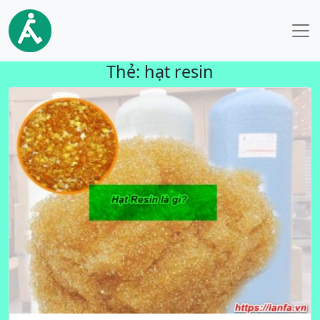
Thẻ:
hạt resin