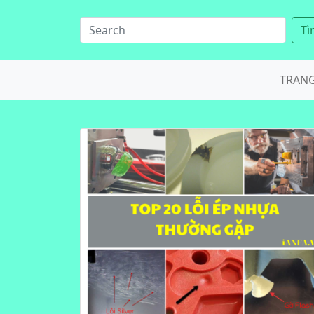
Tì
TRAN