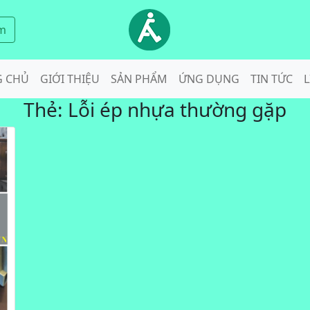
m
G CHỦ
GIỚI THIỆU
SẢN PHẨM
ỨNG DỤNG
TIN TỨC
L
Thẻ:
Lỗi ép nhựa thường gặp