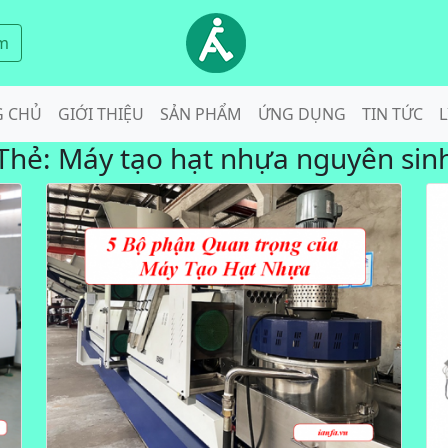
m
G CHỦ
GIỚI THIỆU
SẢN PHẨM
ỨNG DỤNG
TIN TỨC
L
Thẻ:
Máy tạo hạt nhựa nguyên sin