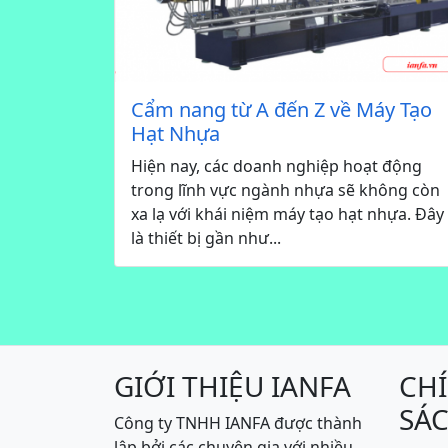
Cẩm nang từ A đến Z về Máy Tạo
Hạt Nhựa
Hiện nay, các doanh nghiệp hoạt động
trong lĩnh vực ngành nhựa sẽ không còn
xa lạ với khái niệm máy tạo hạt nhựa. Đây
là thiết bị gần như...
GIỚI THIỆU IANFA
CH
SÁ
Công ty TNHH IANFA được thành
lập bởi các chuyên gia với nhiều