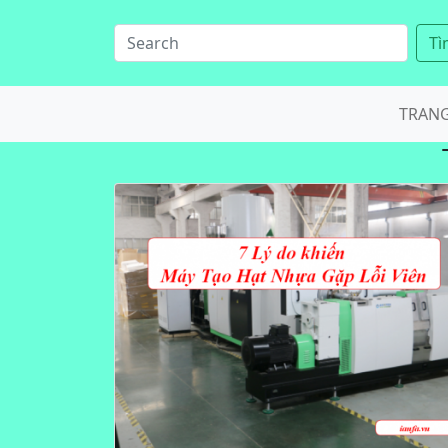
Tì
TRAN