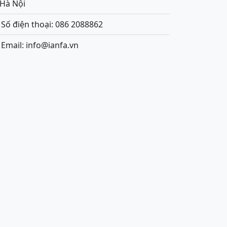
.Hà Nội
Số điện thoại: 086 2088862
Email: info@ianfa.vn