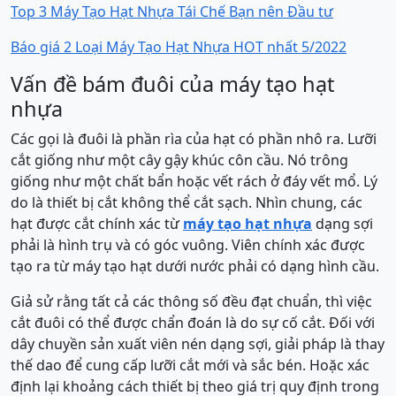
Top 3 Máy Tạo Hạt Nhựa Tái Chế Bạn nên Đầu tư
Báo giá 2 Loại Máy Tạo Hạt Nhựa HOT nhất 5/2022
Vấn đề bám đuôi của máy tạo hạt
nhựa
Các gọi là đuôi là phần rìa của hạt có phần nhô ra. Lưỡi
cắt giống như một cây gậy khúc côn cầu. Nó trông
giống như một chất bẩn hoặc vết rách ở đáy vết mổ. Lý
do là thiết bị cắt không thể cắt sạch. Nhìn chung, các
hạt được cắt chính xác từ
máy tạo hạt nhựa
dạng sợi
phải là hình trụ và có góc vuông. Viên chính xác được
tạo ra từ máy tạo hạt dưới nước phải có dạng hình cầu.
Giả sử rằng tất cả các thông số đều đạt chuẩn, thì việc
cắt đuôi có thể được chẩn đoán là do sự cố cắt. Đối với
dây chuyền sản xuất viên nén dạng sợi, giải pháp là thay
thế dao để cung cấp lưỡi cắt mới và sắc bén. Hoặc xác
định lại khoảng cách thiết bị theo giá trị quy định trong