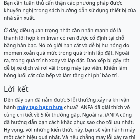
Bạn cần tuân thủ cẩn thận các phương pháp được
khuyến nghị trong sách hướng dẫn sử dụng thiết bị của
nhà sản xuất.
Ở đây, điều quan trọng nhất cần nhấn mạnh đó là
thanh lõi hợp kim Invar có ren được cố định tại chỗ
bằng hàn bạc. Nó có giới hạn cắt và dễ bị hư hỏng do
momen xoắn quá mức trong quá trình lắp đặt. Ngoài
ra, trong quá trình xoay và lắp đặt. Dao xếp bị gãy rất
dễ bị xê dịch và rơi vãi trong máy tạo viên. Khiến làm
hỏng lưỡi cắt của bếp và làm tăng chi phí bảo trì.
Lời kết
Đến đây bạn đã nắm được 5 lỗi thường xảy ra khi vận
hành
máy tạo hạt nhựa
chưa? iANFA đã giải thích vô
cùng chi tiết về 5 lỗi thường gặp. Ngoài ra, iANFA cũng
đã hướng dẫn bạn cách khắc phục sao cho tối ưu nhất.
Hy vọng, với những kiến thức này, bạn sẽ vận hành máy
một cách hiệu quả nhất. Và nếu chẳng may lỗi xảy ra thì