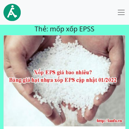
Thẻ:
mốp xốp EPSS