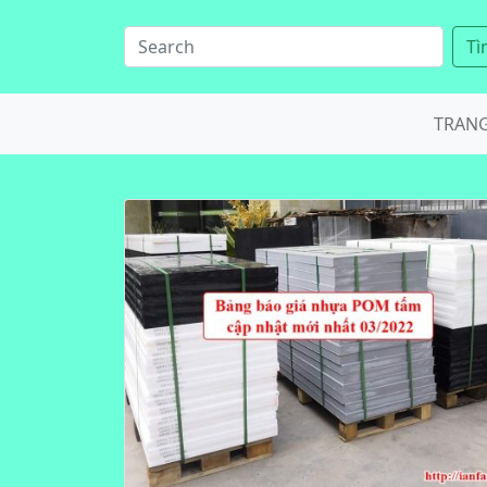
Tì
TRAN