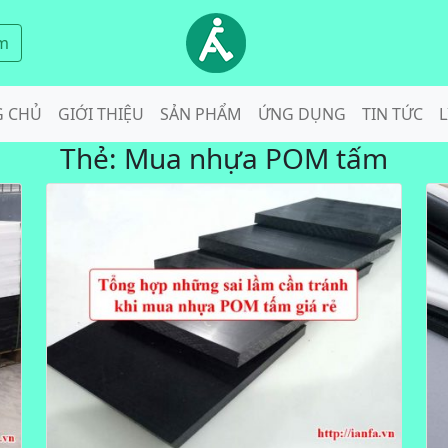
m
G CHỦ
GIỚI THIỆU
SẢN PHẨM
ỨNG DỤNG
TIN TỨC
L
Thẻ:
Mua nhựa POM tấm