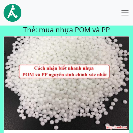
Thẻ:
mua nhựa POM và PP