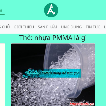
m
G CHỦ
GIỚI THIỆU
SẢN PHẨM
ỨNG DỤNG
TIN TỨC
L
Thẻ:
nhựa PMMA là gì