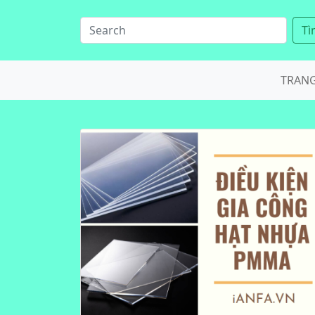
Tì
TRAN