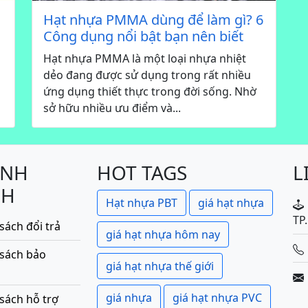
Hạt nhựa PMMA dùng để làm gì? 6
Công dụng nổi bật bạn nên biết
u
Hạt nhựa PMMA là một loại nhựa nhiệt
dẻo đang được sử dụng trong rất nhiều
ứng dụng thiết thực trong đời sống. Nhờ
sở hữu nhiều ưu điểm và...
ÍNH
HOT TAGS
L
CH
Hạt nhựa PBT
giá hạt nhựa
TP
sách đổi trả
giá hạt nhựa hôm nay
 sách bảo
giá hạt nhựa thế giới
giá nhựa
giá hạt nhựa PVC
sách hỗ trợ