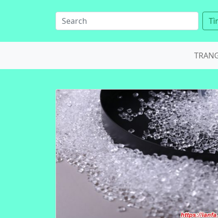
Tì
TRAN