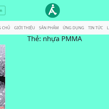
m
G CHỦ
GIỚI THIỆU
SẢN PHẨM
ỨNG DỤNG
TIN TỨC
L
Thẻ:
nhựa PMMA