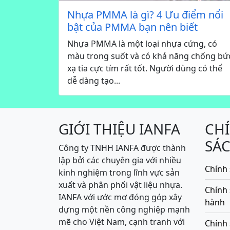
Nhựa PMMA là gì? 4 Ưu điểm nổi
bật của PMMA bạn nên biết
Nhựa PMMA là một loại nhựa cứng, có
màu trong suốt và có khả năng chống bứ
xạ tia cực tím rất tốt. Người dùng có thể
dễ dàng tạo...
GIỚI THIỆU IANFA
CH
SÁ
Công ty TNHH IANFA được thành
lập bởi các chuyên gia với nhiều
Chính 
kinh nghiệm trong lĩnh vực sản
xuất và phân phối vật liệu nhựa.
Chính
IANFA với ước mơ đóng góp xây
hành
dựng một nền công nghiệp mạnh
mẽ cho Việt Nam, cạnh tranh với
Chính 