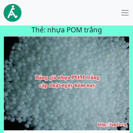
Thẻ:
nhựa POM trắng