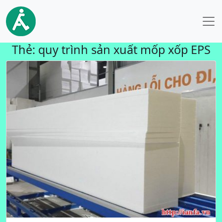
Thẻ:
quy trình sản xuất mốp xốp EPS