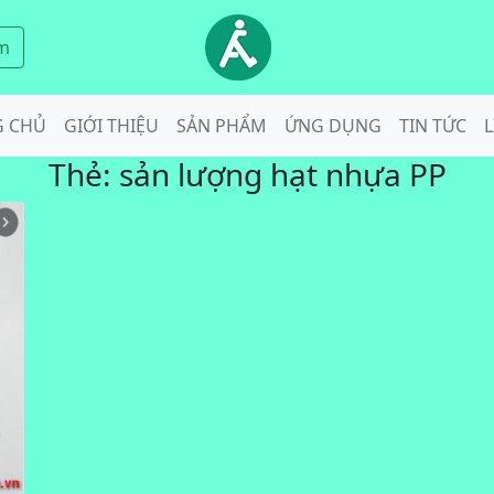
m
G CHỦ
GIỚI THIỆU
SẢN PHẨM
ỨNG DỤNG
TIN TỨC
L
Thẻ:
sản lượng hạt nhựa PP