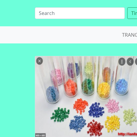
Tì
TRAN